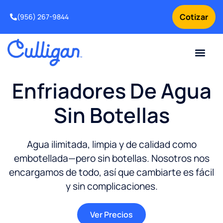
Cotizar
(956) 267-9844
Clientes actuales
Para tu negocio
Sobre nosotros
Problemas de agua
Ofertas especia
Suavizadores de agua
Solicitar servicio para tu equipo de tratamiento de agua
Intercambio y Mejora
¿Por qué elegir Culligan
Noticias y Recursos sobr
Enfriadores De Agua
Sin Botellas
Agua ilimitada, limpia y de calidad como
embotellada—pero sin botellas. Nosotros nos
encargamos de todo, así que cambiarte es fácil
y sin complicaciones.
Ver Precios