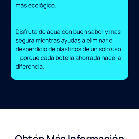
más ecológico.
Disfruta de agua con buen sabor y más
segura mientras ayudas a eliminar el
desperdicio de plásticos de un solo uso
—porque cada botella ahorrada hace la
diferencia.
Obtén Más Información