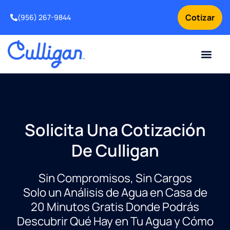
Cotizar
(956) 267-9844
Clientes actuales
Para tu negocio
Sobre nosotros
Problemas de agua
Ofertas especia
Suavizadores de agua
Solicitar servicio para tu equipo de tratamiento de agua
Intercambio y Mejora
¿Por qué elegir Culligan
Noticias y Recursos sobr
Solicita Una Cotización
De Culligan
Sin Compromisos, Sin Cargos
Solo un Análisis de Agua en Casa de
20 Minutos Gratis Donde Podrás
Descubrir Qué Hay en Tu Agua y Cómo