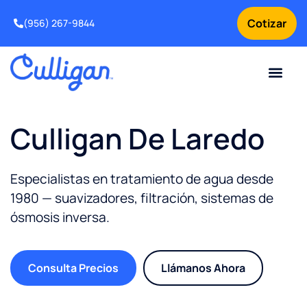
Cotizar
(956) 267-9844
Clientes actuales
Para tu negocio
Sobre nosotros
Problemas de agua
Ofertas especia
Suavizadores de agua
Solicitar servicio para tu equipo de tratamiento de agua
Intercambio y Mejora
¿Por qué elegir Culligan
Noticias y Recursos sobr
Culligan De Laredo
Especialistas en tratamiento de agua desde
1980 — suavizadores, filtración, sistemas de
ósmosis inversa.
Consulta Precios
Llámanos Ahora