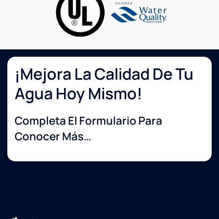
annual
replacing
of the
numerous
filters
on
their
¡Mejora La Calidad De Tu
cleaning
Agua Hoy Mismo!
system
at our
house.
Completa El Formulario Para
Then
they
Conocer Más…
came
by
again
on 10-
31-24
to
replace
all the