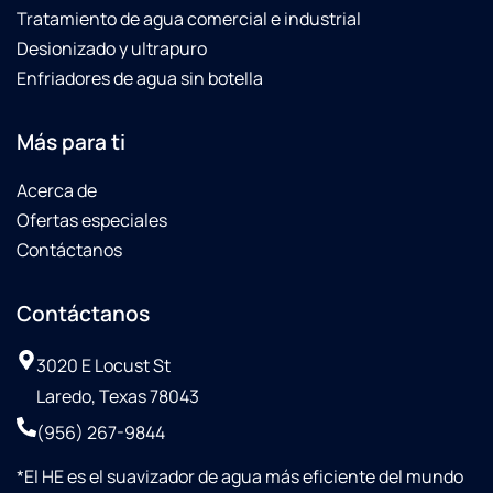
filters
Tratamiento de agua comercial e industrial
in less
Desionizado y ultrapuro
of a
Enfriadores de agua sin botella
month's
span.Then
on 10-
Más para ti
08-25
Omar
Acerca de
with
Ofertas especiales
Culligan
Contáctanos
saw
that
their
Contáctanos
water
line
3020 E Locust St
was
Laredo, Texas 78043
not
connected
(956) 267-9844
to our
refrigerator/Freezer
*
El HE es el suavizador de agua más eficiente del mundo