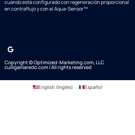
and he
cuando está configurado con regeneración proporcional
asked if
en contraflujo y con el Aqua-Sensor™
we
wanted
it done.
Omar
said
there
would
not be
Copyright © Optimized-Marketing.com, LLC
culliganlaredo.com | All rights reserved
any
additional
charges
English
(
Inglés
)
Español
since it
was
supposed
to be
done
by
Culligan
previously.We