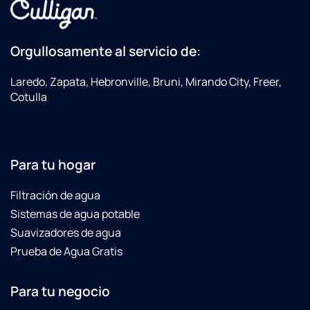
filters
again
due to
Orgullosamente al servicio de:
the
City of
Laredo, Zapata, Hebronville, Bruni, Mirando City, Freer,
Laredo
Cotulla
finding
E-coli
in the
City's
Para tu hogar
water
supply.
Filtración de agua
Culligan
did not
Sistemas de agua potable
charge
Suavizadores de agua
us for
Prueba de Agua Gratis
the
replacing
of all
Para tu negocio
the