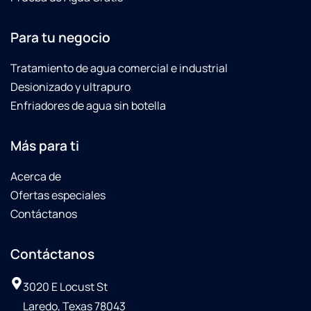
Laredo
finding
Para tu negocio
E-coli
in the
City's
Tratamiento de agua comercial e industrial
water
Desionizado y ultrapuro
supply.
Enfriadores de agua sin botella
Culligan
did not
charge
Más para ti
us for
the
Acerca de
replacing
Ofertas especiales
of all
Contáctanos
the
filters
in less
Contáctanos
of a
month's
3020 E Locust St
span.Then
Laredo, Texas 78043