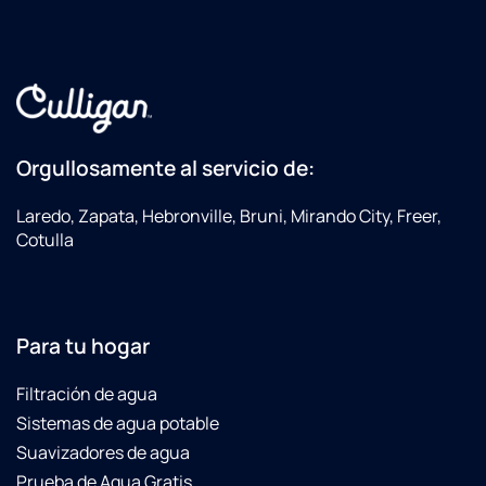
their
cleaning
system
at our
house.
Then
they
Orgullosamente al servicio de:
came
by
Laredo, Zapata, Hebronville, Bruni, Mirando City, Freer,
again
Cotulla
on 10-
31-24
to
replace
Para tu hogar
all the
filters
Filtración de agua
again
Sistemas de agua potable
due to
the
Suavizadores de agua
City of
Prueba de Agua Gratis