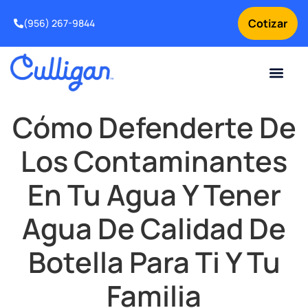
Cotizar
(956) 267-9844
Clientes actuales
Para tu negocio
Sobre nosotros
Problemas de agua
Ofertas especia
Suavizadores de agua
Solicitar servicio para tu equipo de tratamiento de agua
Intercambio y Mejora
¿Por qué elegir Culligan
Noticias y Recursos sobr
Cómo Defenderte De
Los Contaminantes
En Tu Agua Y Tener
Agua De Calidad De
Botella Para Ti Y Tu
Familia