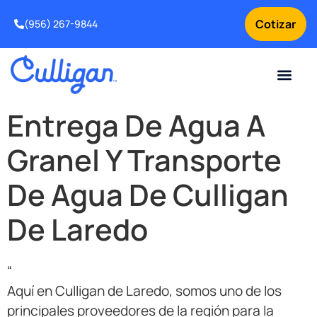
Cotizar
(956) 267-9844
Clientes actuales
Para tu negocio
Sobre nosotros
Problemas de agua
Ofertas especia
Suavizadores de agua
Solicitar servicio para tu equipo de tratamiento de agua
Intercambio y Mejora
¿Por qué elegir Culligan
Noticias y Recursos sobr
Entrega De Agua A
Granel Y Transporte
De Agua De Culligan
De Laredo
“
Aquí en Culligan de Laredo, somos uno de los
principales proveedores de la región para la