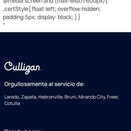
@media screen and (max-width:600px){
.certStyle{ float:left; overflow:hidden;
padding:5px; display: block; } }
“
Orgullosamente al servicio de:
Laredo, Zapata, Hebronville, Bruni, Mirando City, Freer,
Cotulla