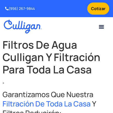
Cotizar
(956) 267-9844
Clientes actuales
Para tu negocio
Sobre nosotros
Problemas de agua
Ofertas especia
Suavizadores de agua
Solicitar servicio para tu equipo de tratamiento de agua
Intercambio y Mejora
¿Por qué elegir Culligan
Noticias y Recursos sobr
Filtros De Agua
Culligan Y Filtración
Para Toda La Casa
“
Garantizamos Que Nuestra
Filtración De Toda La Casa
Y