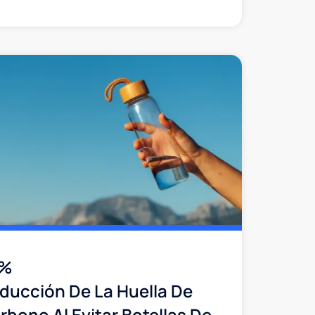
2%
ducción De La Huella De
rbono Al Evitar Botellas De