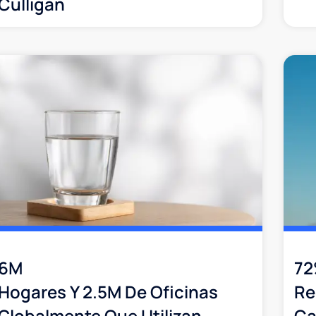
Culligan
6M
7
Hogares Y 2.5M De Oficinas
Re
Globalmente Que Utilizan
Ca